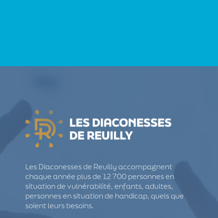
Les Diaconesses de Reuilly accompagnent
chaque année plus de 12 700 personnes en
situation de vulnérabilité, enfants, adultes,
personnes en situation de handicap, quels que
soient leurs besoins.