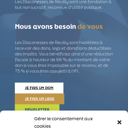
Les Diaconesses de Reuilly sont une fondation à
but non lucratif, reconnue d’utilité publique.
Nous avons besoin
de vous
Les Diaconesses de Reuilly sont habilitées à
recevoir des dons, legs et donations déductibles
des impôts. Vous bénéficiez ainsi d’une réduction
fiscale à hauteur de 66 % du montant de votre
don si vous êtes imposable sur le revenu, et de
75 % si vous êtes assujetti à l’IFI.
JE FAIS UN DON
JE FAIS UN LEGS
NEWSLETTER
Gérer le consentement aux
cookies