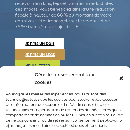
recevoir des dons, legs et donations déductibles
des impôts. Vous bénéficiez ainsi d’une réduction
fiscale à hauteur de 66 % du montant de votre
don si vous êtes imposable sur le revenu, et de
75 % si vous êtes assujetti à l’IFI.
JE FAIS UN DON
JE FAIS UN LEGS
NEWSLETTER
Gérer le consentement aux
cookies
Nous
suivre
Pour offrir les meilleures expériences, nous utilisons des
facebook
linkedin
instagram
youtube
technologies telles que les cookies pour stocker et/ou accéder
aux informations des appareils. Le fait de consentir à ces
technologies nous permettra de traiter des données telles que le
comportement de navigation ou les ID uniques sur ce site. Le fait
de ne pas consentir ou de retirer son consentement peut avoir un
effet négatif sur certaines caractéristiques et fonctions.