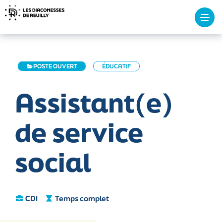
Tog
navi
POSTE OUVERT
ÉDUCATIF
Assistant(e)
de service
social
CDI
Temps complet