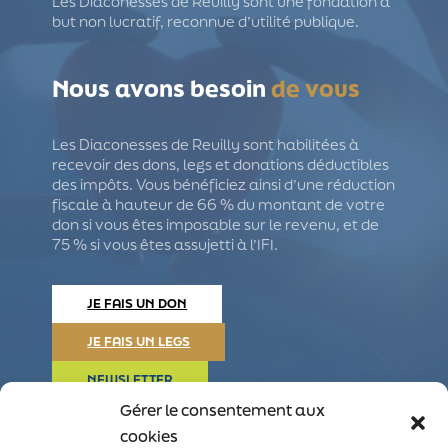
Les Diaconesses de Reuilly sont une fondation à
but non lucratif, reconnue d’utilité publique.
Nous avons besoin
de vous
Les Diaconesses de Reuilly sont habilitées à
recevoir des dons, legs et donations déductibles
des impôts. Vous bénéficiez ainsi d’une réduction
fiscale à hauteur de 66 % du montant de votre
don si vous êtes imposable sur le revenu, et de
75 % si vous êtes assujetti à l’IFI.
JE FAIS UN DON
JE FAIS UN LEGS
NEWSLETTER
Gérer le consentement aux
cookies
Nous
suivre