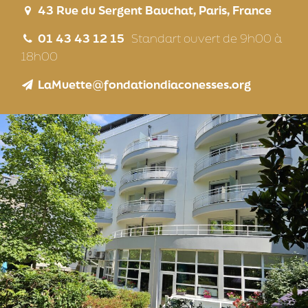
43 Rue du Sergent Bauchat, Paris, France
01 43 43 12 15
Standart ouvert de 9h00 à
18h00
LaMuette@fondationdiaconesses.org