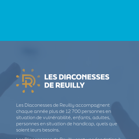
Les Diaconesses de Reuilly accompagnent
chaque année plus de 12 700 personnes en
situation de vulnérabilité, enfants, adultes,
personnes en situation de handicap, quels que
soient leurs besoins.