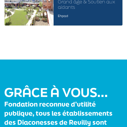
Grand âge & Soutien aux
aidants
Ehpad
EHPAD
Les
Gabres
GRÂCE À VOUS…
Fondation reconnue d’utilité
publique, tous les établissements
des Diaconesses de Reuilly sont