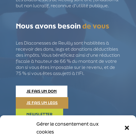
but non lucratif, reconnue d’utilité publique.
Nous avons besoin
de vous
Les Diaconesses de Reuilly sont habilitées à
recevoir des dons, legs et donations déductibles
des impôts. Vous bénéficiez ainsi d’une réduction
fiscale à hauteur de 66 % du montant de votre
don si vous êtes imposable sur le revenu, et de
75 % si vous êtes assujetti à l’IFI.
JE FAIS UN DON
JE FAIS UN LEGS
NEWSLETTER
Gérer le consentement aux
cookies
Nous
suivre