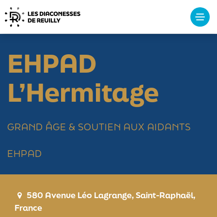
Tog
navi
EHPAD
L’Hermitage
GRAND ÂGE & SOUTIEN AUX AIDANTS
EHPAD
580 Avenue Léo Lagrange, Saint-Raphaël,
France