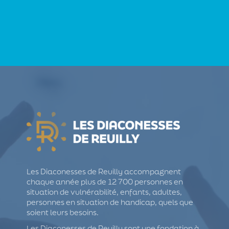
Les Diaconesses de Reuilly accompagnent
chaque année plus de 12 700 personnes en
situation de vulnérabilité, enfants, adultes,
personnes en situation de handicap, quels que
soient leurs besoins.
Les Diaconesses de Reuilly sont une fondation à